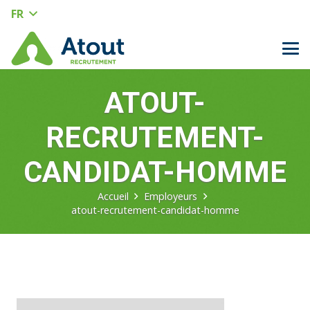
FR
ATOUT-
RECRUTEMENT-
CANDIDAT-HOMME
Accueil
Employeurs
atout-recrutement-candidat-homme