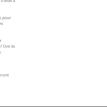
travail à
s pour
es
r
? Ont-ils
s
eront